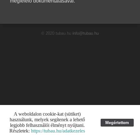
megfelelő dokumentálásával.
© 2020 tubau.hu
info@tubau.hu
A weboldalon cookie-kat (sütiket)
használunk, melyek segítenek a lehető
Megértettem
legjobb felhasználói élményt nyújtani.
Részletek:
https://tubau.hu/adatkezeles