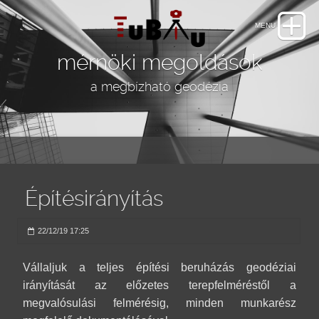
mérnöki megoldások
a megbízható geodézia
Építésirányítás
22/12/19 17:25
Vállaljuk a teljes építési beruházás geodéziai
irányítását az előzetes terepfelméréstől a
megvalósulási felmérésig, minden munkarész