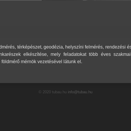
öldmérés, térképészet, geodézia, helyszíni felmérés, rendezési és
unkarészek elkészítése, mely feladatokat több éves szakmai
ő földmérő mérnök vezetésével látunk el.
© 2020 tubau.hu
info@tubau.hu