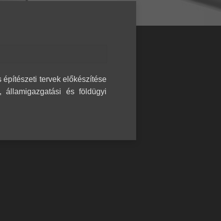
 építészeti tervek előkészítése
, államigazgatási és földügyi