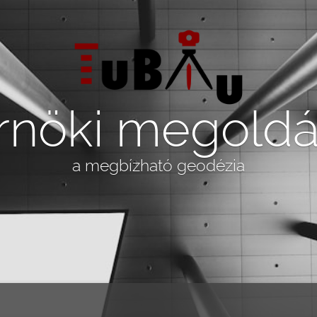
nöki megold
a megbízható geodézia